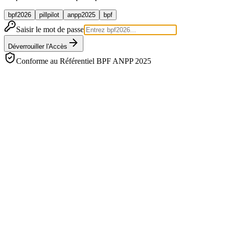
bpf2026
pillpilot
anpp2025
bpf
Saisir le mot de passe
Déverrouiller l'Accès
Conforme au Référentiel BPF ANPP 2025